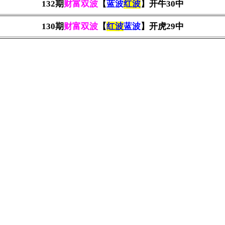
132期
财富双波
【
蓝波
红波
】开牛30中
130期
财富双波
【
红波
蓝波
】开虎29中