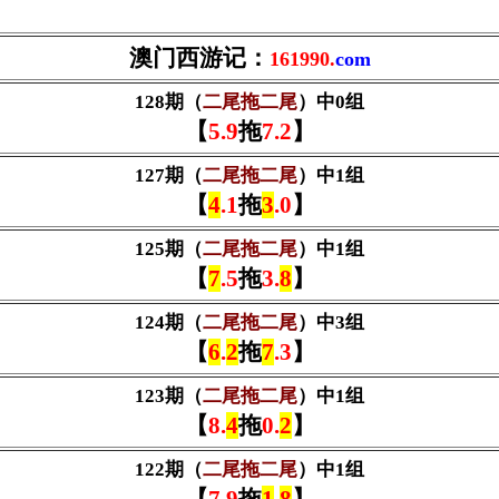
澳门西游记：
161990.
com
128期（
二尾拖二尾
）中0组
【
5.9
拖
7.2
】
127期（
二尾拖二尾
）中1组
【
4
.1
拖
3
.0
】
125期（
二尾拖二尾
）中1组
【
7
.5
拖
3.
8
】
124期（
二尾拖二尾
）中3组
【
6
.
2
拖
7
.3
】
123期（
二尾拖二尾
）中1组
【
8.
4
拖
0.
2
】
122期（
二尾拖二尾
）中1组