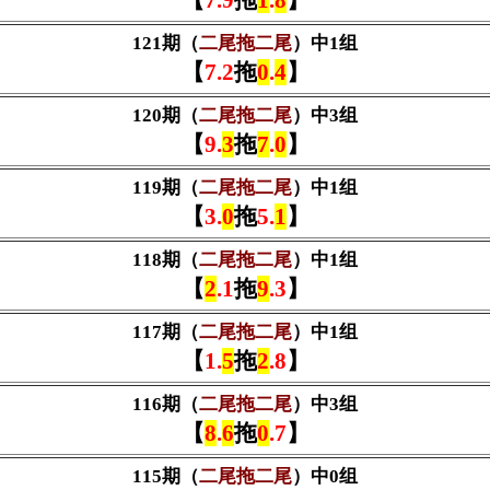
【
7.9
拖
1
.
8
】
121期（
二尾拖二尾
）中1组
【
7.2
拖
0
.
4
】
120期（
二尾拖二尾
）中3组
【
9.
3
拖
7
.
0
】
119期（
二尾拖二尾
）中1组
【
3.
0
拖
5.
1
】
118期（
二尾拖二尾
）中1组
【
2
.1
拖
9
.3
】
117期（
二尾拖二尾
）中1组
【
1.
5
拖
2
.8
】
116期（
二尾拖二尾
）中3组
【
8
.
6
拖
0
.7
】
115期（
二尾拖二尾
）中0组