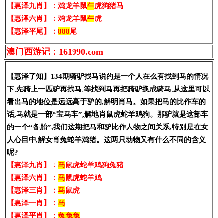
【惠泽九肖】：鸡龙羊鼠
牛
虎狗猪马
【惠泽六肖】：鸡龙羊鼠
牛
虎
【惠泽平尾】：
888
尾
澳门西游记：161990.com
【惠泽了知】134期骑驴找马说的是一个人在么有找到马的情况
下,先骑上一匹驴再找马,等找到马再把骑驴换成骑马,从这里可以
看出马的地位是远远高于驴的,解明肖马。如果把马的比作车的
话,马就是一部“宝马车”,解地肖鼠虎蛇羊鸡狗。那驴就是这部车
的一个“备胎”,我们这期把马和驴比作人物之间关系,特别是在女
人心目中,解女肖兔蛇羊鸡猪。这两只动物又有什么不同的含义
呢?
【惠泽九肖】：
马
鼠虎蛇羊鸡狗兔猪
【惠泽六肖】：
马
鼠虎蛇羊鸡
【惠泽三肖】：
马
鼠虎
【惠泽一肖】：
马
【惠泽平肖】：
兔兔兔