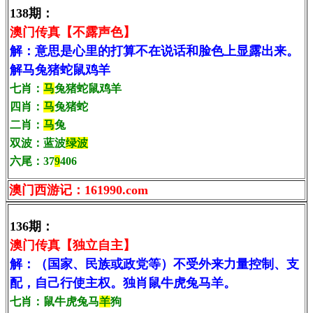
138期：
澳门传真【不露声色】
解：意思是心里的打算不在说话和脸色上显露出来。
解马兔猪蛇鼠鸡羊
七肖：
马
兔猪蛇鼠鸡羊
四肖：
马
兔猪蛇
二肖：
马
兔
双波：蓝波
绿波
六尾：37
9
406
澳门西游记：161990.com
136期：
澳门传真【独立自主】
解：（国家、民族或政党等）不受外来力量控制、支
配，自己行使主权。独肖鼠牛虎兔马羊。
七肖：鼠牛虎兔马
羊
狗